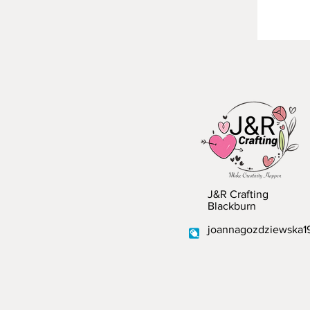
J&R Crafting
Blackburn
joannagozdziewska1