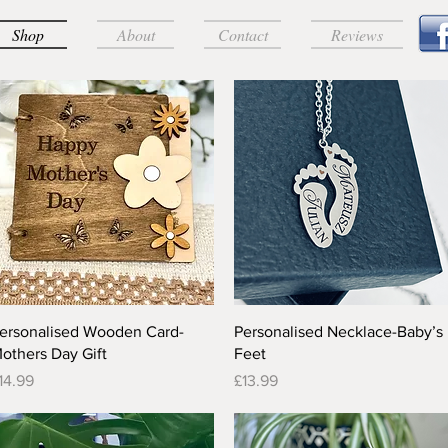
Shop
About
Contact
Reviews
Quick View
Quick View
ersonalised Wooden Card-
Personalised Necklace-Baby’s
others Day Gift
Feet
rice
Price
14.99
£13.99