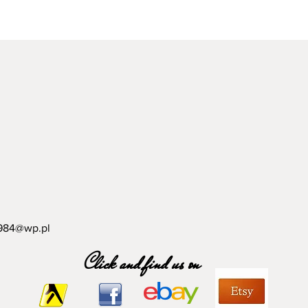
984@wp.pl
Click and find us on