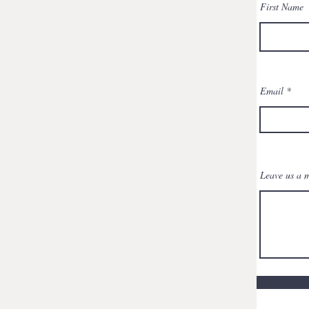
First Name
Email
Leave us a m