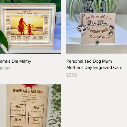
Quick View
Quick View
amka Dla Mamy
Personalised Dog Mum
Mother's Day Engraved Card
rice
19.99
Price
£7.99