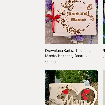
Quick View
Drewniana Kartka -Kochanej
R
Mamie, Kochanej Babci …
P
£
Price
£13.99