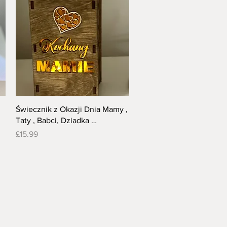
Quick View
Świecznik z Okazji Dnia Mamy ,
Taty , Babci, Dziadka …
Price
£15.99