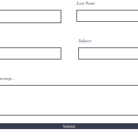
Last Name
Subject
essage...
Submit