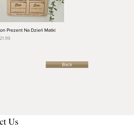
Quick View
on Prezent Na Dzień Matki
rice
21.99
Back
ct Us