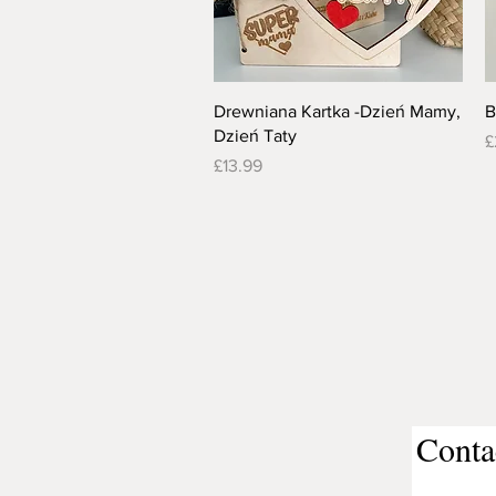
Quick View
Drewniana Kartka -Dzień Mamy,
B
Dzień Taty
P
£
Price
£13.99
Conta