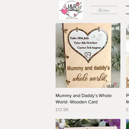
Home
Quick View
Mummy and Daddy’s Whole
P
World -Wooden Card
M
Price
P
£13.99
£