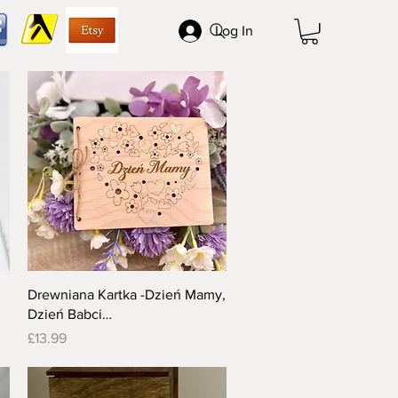
Log In
Quick View
Drewniana Kartka -Dzień Mamy,
Dzień Babci…
Price
£13.99